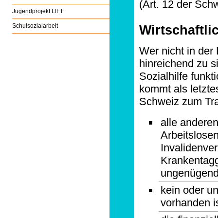
(Art. 12 der Sc
Jugendprojekt LIFT
Wirtschaftli
Schulsozialarbeit
Wer nicht in der
hinreichend zu si
Sozialhilfe funkt
kommt als letzte
Schweiz zum Tr
alle anderen
Arbeitslosen
Invalidenver
Krankentagg
ungenügende
kein oder 
vorhanden i