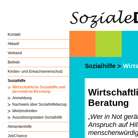
Kontakt
Aktuell
Verband
Betrieb
Sozialhilfe
>
Wirts
Kindes- und Erwachsenenschutz
Sozialhilfe
Wirtschaftliche Sozialhilfe und
Wirtschaftl
persönliche Beratung
Anmeldung
Beratung
Nachweis über Sozialhilfebezug
Mietzinslimiten
„Wer in Not gerät
Auszahlungsdaten Sozialhilfe
Anspruch auf Hilf
Alimentenhilfe
menschenwürdige
JobChance