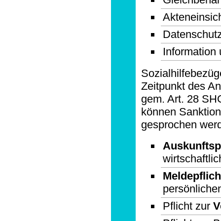
Akteneinsic
Datenschut
Information
Sozialhilfebezü
Zeitpunkt des Ant
gem. Art. 28 SHG 
können Sanktione
gesprochen wer
Auskunftspf
wirtschaftli
Meldepflich
persönlichen
Pflicht zur
V