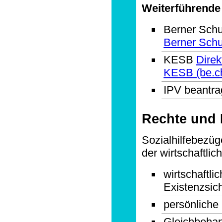
Weiterführende
Berner Sch
Berner Schu
KESB
Direk
KESB (be.c
IPV beantr
Rechte und 
Sozialhilfebezü
der wirtschaftlic
wirtschaftlic
Existenzsic
persönliche
Gleichbeha